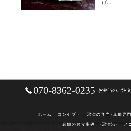
げ…
070-8362-0235
お弁当のご注
ホーム
コンセプト
沼津の弁当･真鯛専
真鯛のお食事処 -沼津港-
メ