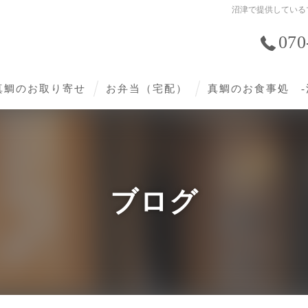
沼津で提供している
070
真鯛のお取り寄せ
お弁当（宅配）
真鯛のお食事処 -
ブログ