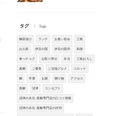
タグ
Tags
た
鯛茶漬け
ランチ
お食い初め
三島
お土産
伊豆の国
伊豆の国市
刺身
食べチョク
お取り寄せ
弁当
三枚おろし
眞鯛
ご褒美
ご当地グルメ
コロッケ
鯛
卒業
お家
贈り物
アクセス
真鯛
沼津
コンセプト
沼津の弁当･真鯛専門店の口コミ情報
沼津の弁当･真鯛専門店の評判