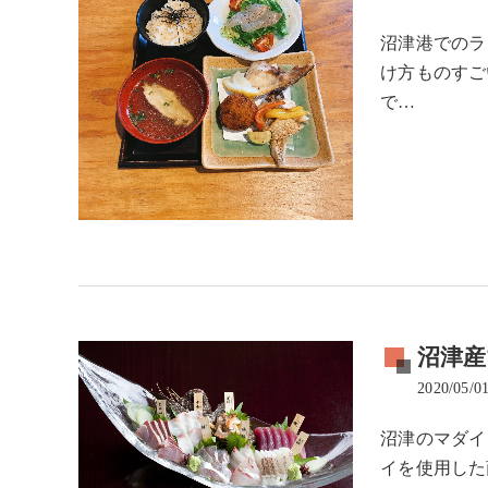
沼津港でのラ
け方ものすご
で…
沼津
2020/05/0
沼津のマダイ
イを使用した