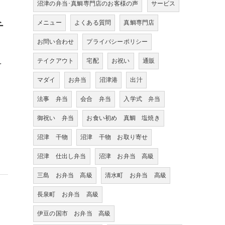
沼津の弁当･真鯛専門店のお客様の声
サービス
メニュー
よくある質問
真鯛専門店
チ
お問い合わせ
プライバシーポリシー
テイクアウト
宅配
お祝い
通販
を
マダイ
お弁当
沼津港
出汁
法事 弁当
会合 弁当
入学式 弁当
御祝い 弁当
お食い初め 真鯛 塩焼き
沼津 干物
沼津 干物 お取り寄せ
沼津 仕出し弁当
沼津 お弁当 高級
三島 お弁当 高級
清水町 お弁当 高級
長泉町 お弁当 高級
伊豆の国市 お弁当 高級