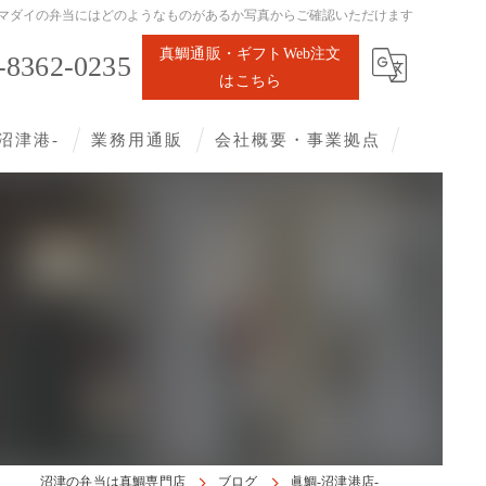
マダイの弁当にはどのようなものがあるか写真からご確認いただけます
真鯛通販・ギフトWeb注文
-8362-0235
はこちら
沼津港-
業務用通販
会社概要・事業拠点
沼津の弁当は真鯛専門店
ブログ
眞鯛-沼津港店-