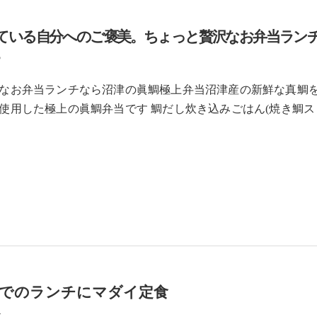
ている自分へのご褒美。ちょっと贅沢なお弁当ラン
5
なお弁当ランチなら沼津の眞鯛極上弁当沼津産の新鮮な真鯛
使用した極上の眞鯛弁当です 鯛だし炊き込みごはん(焼き鯛ス
港でのランチにマダイ定食
4