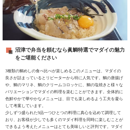
沼津で弁当を頼むなら眞鯛特選でマダイの魅力
をご堪能ください
3種類の鯛めしの食べ比べが楽しめるこのメニューは、マダイの
良さが詰まっているとリピーターから特に人気です。鯛の唐揚げ
や、鯛のマリネ、鯛のクリームコロッケに、鯛の塩焼きと様々な
バリエーションでマダイの料理を楽むことができます。全体的に
色鮮やかで華やかなメニューは、目でも楽しめるよう工夫を凝ら
して考案しています。
少しずつ盛られた9品一つひとつの料理に真心を込めて調理して
おり、お客様が少しでも多くのマダイ料理を同時に楽しむことが
できるよう考えたメニューはとても美味しいと評判です。マダイ