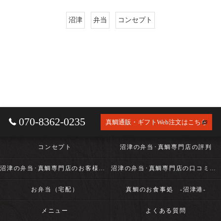
沼津
弁当
コンセプト
070-8362-0235
真鯛通販・ギフトWeb注文はこちら
コンセプト
沼津の弁当･真鯛専門店の評判
沼津の弁当･真鯛専門店のお客様の声
沼津の弁当･真鯛専門店の口コミ情報
お弁当（宅配）
真鯛のお食事処 -沼津港-
メニュー
よくある質問