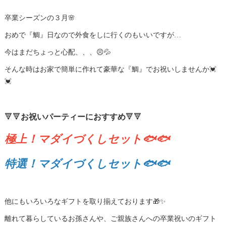
卒業シーズンの３月🌸
おめで『鯛』日なので外食をしに行くのもいいですが…
今はまだちょっと心配、、、😣💦
そんな時はお家で簡単に作れて豪華な『鯛』でお祝いしませんか💓
💓
🔻🔻
お祝いパーティーにおすすめ
🔻🔻
極上！マダイづくしセット🐟🐟
特選！マダイづくしセット🐟🐟
他にもいろいろなギフトを取り揃えております🎁✨
離れて暮らしているお孫さんや、ご親族さんへの卒業祝いのギフト