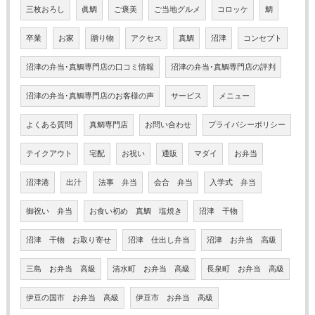
三枚おろし
眞鯛
ご褒美
ご当地グルメ
コロッケ
鯛
卒業
お家
贈り物
アクセス
真鯛
沼津
コンセプト
沼津の弁当･真鯛専門店の口コミ情報
沼津の弁当･真鯛専門店の評判
沼津の弁当･真鯛専門店のお客様の声
サービス
メニュー
よくある質問
真鯛専門店
お問い合わせ
プライバシーポリシー
テイクアウト
宅配
お祝い
通販
マダイ
お弁当
沼津港
出汁
法事 弁当
会合 弁当
入学式 弁当
御祝い 弁当
お食い初め 真鯛 塩焼き
沼津 干物
沼津 干物 お取り寄せ
沼津 仕出し弁当
沼津 お弁当 高級
三島 お弁当 高級
清水町 お弁当 高級
長泉町 お弁当 高級
伊豆の国市 お弁当 高級
伊豆市 お弁当 高級