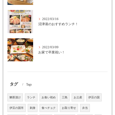
2022/03/16
沼津港のおすすめランチ！
2022/03/09
お家で卒業祝い！
タグ
Tags
鯛茶漬け
ランチ
お食い初め
三島
お土産
伊豆の国
伊豆の国市
刺身
食べチョク
お取り寄せ
弁当